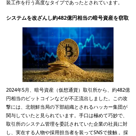
装工作を行う高度なタイプであったとされています。
システムを改ざんし約482億円相当の暗号資産を窃取
2024年5月、暗号資産（仮想通貨）取引所から、約482億
円相当のビットコインなどが不正流出しました。この攻
撃には、北朝鮮当局の下部組織とされるハッカー集団が
関与していたと見られています。手口は極めて巧妙で、
取引所のシステム管理を委託されていた企業の社員に対
し、実在する人物や採用担当者を装ってSNSで接触 。採