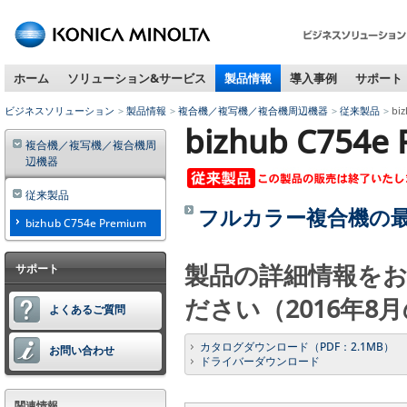
ペ
ー
ジ
ホーム
ソリューション&サービス
製品情報
導入事例
サポート
内
移
ビジネスソリューション
製品情報
複合機／複写機／複合機周辺機器
従来製品
bi
動
bizhub C754e
用
複合機／複写機／複合機周
の
辺機器
リ
ン
従来製品
フルカラー複合機の
ク
bizhub C754e Premium
で
す
製品の詳細情報を
サポート
本
文
ださい（2016年8
へ
よくあるご質問
移
カタログダウンロード（PDF：2.1MB）
動
お問い合わせ
ドライバーダウンロード
し
ま
す
関連情報