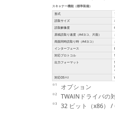
スキャナー機能（標準装備）
形式
読取サイズ
読取解像度
原稿読取り速度（A4ヨコ、片面）
両面同時読取り時（A4ヨコ）
インターフェース
対応プロトコル
出力フォーマット
対応OS
※2
※1
オプション
※2
TWAINドライバの
※3
32 ビット（x86） 