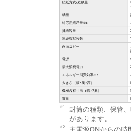
給紙方式/給紙量
紙種
対応用紙坪量
※5
排紙容量
連続複写枚数
両面コピー
電源
最大消費電力
エネルギー消費効率
※7
大きさ（幅
奥
高）
×
×
機械占有寸法（幅
7奥）
×
質量
※1
封筒の種類、保管、
があります。
※2
主電源ONからの時