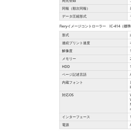
宛先登録
同報（順次同報）
データ圧縮形式
Fieryイメージコントローラー IC-414（標
形式
連続プリント速度
解像度
メモリー
HDD
ページ記述言語
内蔵フォント
対応OS
インターフェース
電源