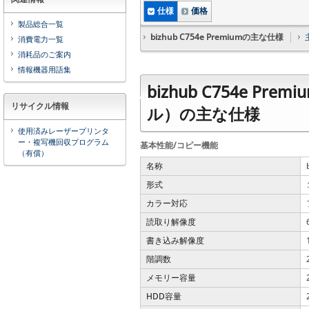
仕様
価格
製品総合一覧
bizhub C754e Premiumの主な仕様
消費電力一覧
消耗品のご案内
情報機器用語集
bizhub C754e 
リサイクル情報
ル）の主な仕様
使用済みレーザープリンタ
ー・複写機回収プログラム
基本性能/コピー機能
（有償）
名称
形式
カラー対応
読取り解像度
書き込み解像度
階調数
メモリー容量
HDD容量