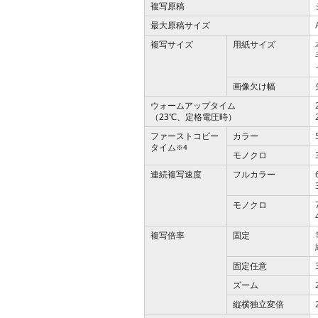
複写原稿
最大原稿サイズ
複写サイズ
用紙サイズ
画像欠け幅
ウォームアップタイム
（23℃、定格電圧時）
ファーストコピー
カラー
タイム
※4
モノクロ
連続複写速度
フルカラー
モノクロ
複写倍率
固定
固定任意
ズーム
縦横独立変倍