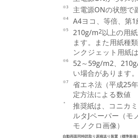
※3
主電源ONの状態で
※4
A4ヨコ、等倍、第
※5
2
210g/m
以上の用
ます。また用紙種類
ンクジェット用紙
※6
52～59g/m2、
い場合があります
※7
省エネ法（平成25
定方法による数値
＊
推奨紙は、コニカミ
ルタJペーパー（モノ
モノクロ画像）
自動両面同時読取り原稿送り装置（標準装備