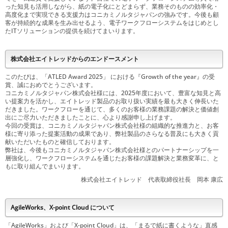
った知見も活用しながら、紙の電子化にとどまらず、業務そのものの効率化・
高度化まで実現できる支援力はコニカミノルタジャパンの強みです。今後も顧
客が持続的な成果を生み出せるよう、電子ワークフローシステムをはじめとし
たITソリューションの提供を続けてまいります。
株式会社エイトレッドからのエンドースメント
このたびは、「ATLED Award 2025」 における『Growth of the year』の受
賞、誠におめでとうございます。
コニカミノルタジャパン株式会社様には、2025年度において、豊富な知見と高
い提案力を活かし、エイトレッド製品のお取り扱い実績を最も大きく伸長いた
だきました。ワークフローを通じて、多くのお客様の業務課題の解決と価値創
出にご尽力いただきましたことに、心より感謝申し上げます。
今回の受賞は、コニカミノルタジャパン株式会社様の組織的な推進力と、お客
様に寄り添った提案活動の成果であり、弊社製品のさらなる普及にも大きく貢
献いただいたものと確信しております。
弊社は、今後もコニカミノルタジャパン株式会社様とのパートナーシップを一
層強化し、ワークフローシステムを通じたお客様の課題解決と業務変革に、と
もに取り組んでまいります。
株式会社エイトレッド 代表取締役社長 岡本 康広
AgileWorks、X-point Cloud について
「AgileWorks」および「X-point Cloud」は、「まるで紙に書くような」直感