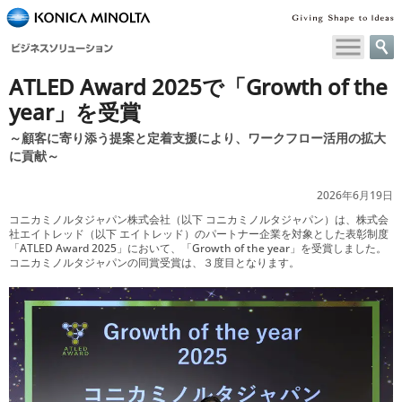
ペ
ー
ジ
内
ATLED Award 2025で「Growth of the
移
year」を受賞
動
用
～顧客に寄り添う提案と定着支援により、ワークフロー活用の拡大
の
に貢献～
リ
ン
2026年6月19日
ク
コニカミノルタジャパン株式会社（以下 コニカミノルタジャパン）は、株式会
で
社エイトレッド（以下 エイトレッド）のパートナー企業を対象とした表彰制度
「ATLED Award 2025」において、「Growth of the year」を受賞しました。
す
コニカミノルタジャパンの同賞受賞は、３度目となります。
本
文
へ
移
動
し
ま
す