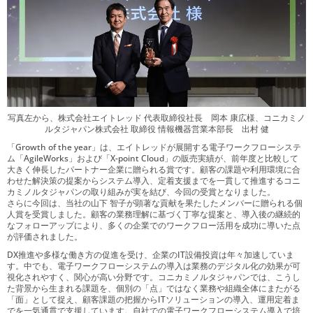
写真左から、株式会社エイトレッド 代表取締役社長 岡本 康広様、
コニカミノ
ルタジャパン株式会社 取締役 情報機器営業本部長 出村 健
「Growth of the year」は、エイトレッドが展開する電子ワークフローシステ
ム「AgileWorks」および「X-point Cloud」の販売実績が、前年度と比較して
大きく伸長したパートナー企業に贈られる賞です。顧客の課題や利用環境に合
わせた解決策の提案からシステム導入、定着支援までを一貫して推進するコニ
カミノルタジャパンの取り組みが実を結び、今回の受賞となりました。
さらに今回は、当社の山下 智子が顕著な貢献を果たしたメンバーに贈られる個
人賞を受賞しました。顧客の業務理解に基づく丁寧な提案と、導入後の継続的
なフォローアップにより、多くの企業でのワークフロー活用を成功に導いた点
が評価されました。
DX推進や多様な働き方の促進を受け、企業のIT設備投資は年々加速していま
す。中でも、電子ワークフローシステムの導入は業務のデジタル化の効果が可
視化されやすく、関心が高い分野です。コニカミノルタジャパンでは、こうし
た背景から生まれる課題を、個別の「点」ではなく業務や組織全体にまたがる
「面」として捉え、顧客課題の把握からITソリューションの導入、運用定着ま
でを一気通貫で支援しています。自社での電子ワークフローシステム導入で培