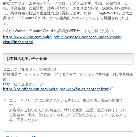
的な入力フォームを備えたワークフローシステムです。稟議、経費精算、日
報、作業依頼、総務諸届、勤怠申請など、さまざまな申請・決裁業務を効率化
し、業務負担の軽減と生産性向上に貢献します。なお、「AgileWorks」は大企
業向け、「X-point Cloud」は中小企業向けのシステムとして展開されていま
す。
AgileWorks・X-point Cloud の詳細はWEBサイトをご覧ください。
https://www.konicaminolta.jp/business/solution/document/xpoint-
cloud/index.html
お客様のお問い合わせ先
コニカミノルタジャパン株式会社
情報機器マーケティング本部 プロダクトマーケティング統括部 ITS事業推進
部
ITサービス企画グループ
https://bs-offers.konicaminolta.jp/ejikan/fm-ds-contact.html
※
ニュースリリースに記載されている内容は、報道発表日現在の情報で
す。
お客様がご覧いただいた時点で、情報が変更（生産・販売が終了してい
る場合や、価格、仕様など）されている可能性がありますのであらかじ
めご了承ください。