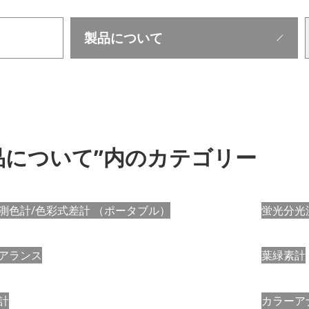
品について”内のカテゴリー
測色計/色彩式差計
（ポータブル）
蛍光分光
アランス
葉緑素計
計
カラーア