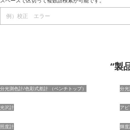
スペースで区切って複数語検索が可能です。
“製
分光測色計/色彩式差計
（ベンチトップ）
分光
光沢計
アピ
照度計
輝度