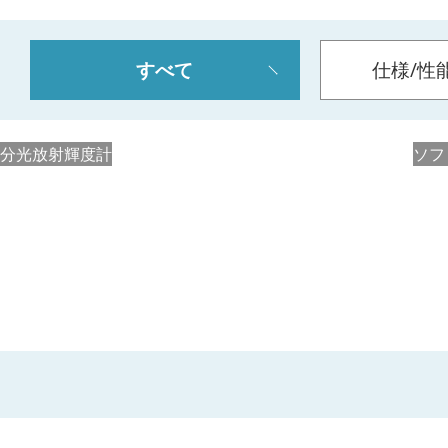
すべて
仕様/性
分光放射輝度計
ソフ