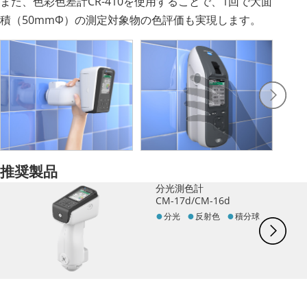
また、色彩色差計CR-410を使用することで、1回で大面
積（50mmΦ）の測定対象物の色評価も実現します。
推奨製品
分光測色計
CM-17d/CM-16d
分光
反射色
積分球