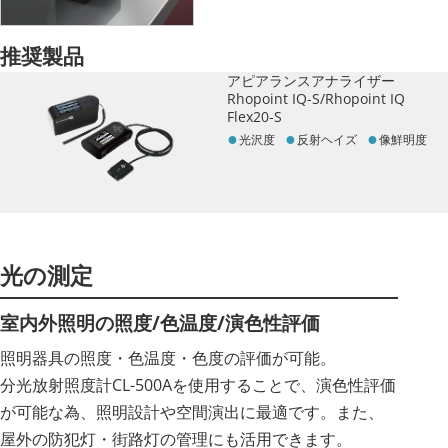
推奨製品
アピアランスアナライザー
Rhopoint IQ-S/Rhopoint IQ
Flex20-S
光沢度
反射ヘイズ
像鮮明度
光の測定
室内外照明の照度/色温度/演色性評価
照明器具の照度・色温度・色度の評価が可能。
分光放射照度計CL-500Aを使用することで、演色性評価
が可能な為、照明設計や空間演出に最適です。また、
屋外の防犯灯・街路灯の管理にも活用できます。