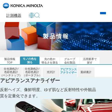
計測機器
製品情報
モノの色を
製品情報
光の色や
グループ
活用業界で
測る
TOP
明るさを測る
会社製品
探す
分光測色計/
分光測色計/
アピアランス
色彩色差計
色彩色差計
光沢計
葉緑素計
アナライザー
（ベンチトップ）
（ポータブル）
アピアランス
アナライザー
反射ヘイズ、像鮮明度、ゆず肌など反射特性や外観品
質を定量化できます。