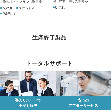
理・評価に適した測定器
を測れるアピアランス測定器
ゆず肌
光沢度
反射ヘイズ
像鮮明度
生産終了製品
トータルサポート
導入サポートで
安心の
不安を解消
アフターサービス