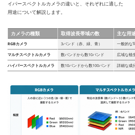
イパースペクトルカメラの違いと、それぞれに適した
用途について解説します。
カメラの種類
取得波長帯域の数
主な用
RGBカメラ
3バンド（赤、緑、青）
一般的な
マルチスペクトルカメラ
数バンドから数10バンド
広域な植
ハイパースペクトルカメラ
数10バンドから数100バンド
詳細な成