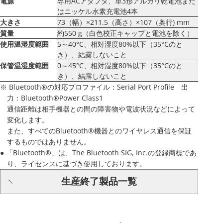
電源
専用ACアダプタ、単3形アルカリ乾電池また
はニッケル水素充電池4本
大きさ
73（幅）×211.5（高さ）×107（奥行) mm
質量
約550 g（白色校正キャップと電池を除く）
使用温湿度範囲
5～40°C、相対湿度80%以下（35°Cのと
き）、結露しないこと
保管温湿度範囲
0～45°C、相対湿度80%以下（35°Cのと
き）、結露しないこと
※ Bluetooth®の対応プロファイル：Serial Port Profile 出
力：Bluetooth®Power Class1
通信距離は相手機器との間の障害物や電波状況などによって
変化します。
また、すべてのBluetooth®機器とのワイヤレス通信を保証
するものではありません。
● 「Bluetooth®」は、The Bluetooth SIG, Inc.の登録商標であ
り、ライセンスに基づき使用しております。
生産終了製品一覧