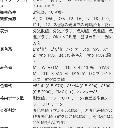
※
ス
2.1＋EDR
観察条件
2°視野、10°視野
観察光源
A、C、D50、D65、F2、F6、F7、F8、F10、
F11、F12（2種類の光源での同時評価可能）
表示
分光数値、分光グラフ、色彩値、色差値、色
差グラフ、OK / NG判定、擬似カラー、色味
方向
表色系
L*a*b*、L*C*h、ハンターLab、Yxy、XY
Z、マンセル、および各色差（マンセルは除
く）
表色値
MI、WI(ASTM E313-73/E313-96)、YI(AST
M E313-73/ASTM D1925)、ISOブライト
ネス、8°グロス値
色差式
ΔE*ab (CIE1976)、ΔE*94 (CIE1994)、ΔE00
(CIE 2000)、CMC (l: c)、ハンターΔE
格納データ数
測定値データ 4,000データ/色差基準色デー
タ 1,000データ
合否判定
各色彩値（マンセルは除く）と各色差値およ
び各表色値（8°グロス値は除く）それぞれに
限界値を設定可能