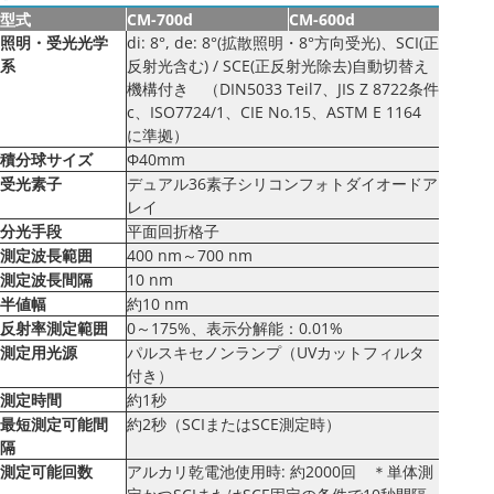
型式
CM-700d
CM-600d
照明・受光光学
di: 8°, de: 8°(拡散照明・8°方向受光)、SCI(正
系
反射光含む) / SCE(正反射光除去)自動切替え
機構付き （DIN5033 Teil7、JIS Z 8722条件
c、ISO7724/1、CIE No.15、ASTM E 1164
に準拠）
積分球サイズ
Φ40mm
受光素子
デュアル36素子シリコンフォトダイオードア
レイ
分光手段
平面回折格子
測定波長範囲
400 nm～700 nm
測定波長間隔
10 nm
半値幅
約10 nm
反射率測定範囲
0～175%、表示分解能：0.01%
測定用光源
パルスキセノンランプ（UVカットフィルタ
付き）
測定時間
約1秒
最短測定可能間
約2秒（SCIまたはSCE測定時）
隔
測定可能回数
アルカリ乾電池使用時: 約2000回 ＊単体測