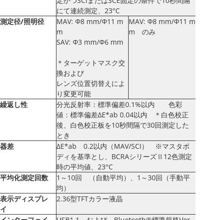
定かつSCIまたはSCE固定の条件で10秒間隔
にて連続測定、23°C
測定径/照明径
MAV: Φ8 mm/Φ11 m
MAV: Φ8 mm/Φ11 m
m
m のみ
SAV: Φ3 mm/Φ6 mm
＊ターゲットマスク交
換および
レンズ位置切替えによ
り変更可能
繰返し性
分光反射率：標準偏差0.1%以内 色彩
値：標準偏差ΔE*ab 0.04以内 ＊白色校正
後、白色校正板を10秒間隔で30回測定した
とき
器差
ΔE*ab 0.2以内（MAV/SCI） ※マスタボ
ディを基準とし、BCRAシリーズⅡ12色測定
時の平均値、23°C
平均化測定回数
1～10回 （自動平均）、1～30回（手動平
均）
表示ディスプレ
2.36型TFTカラー液晶
イ
インターフェイ
USB1.1 および Bluetooth®標準規格Ver