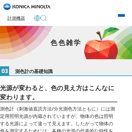
計測機器
色色雑学
03
測色計の基礎知識
光源が変わると、色の見え方はこんなに
変わります。
測色計（刺激値直読方法/分光測色方法ともに）には測
定用照明光源が内蔵されていますが、物体の色は照明
する光源によって違って見えます。したがって物体の
色を測定するためには、各種の光源の代表的な特性を