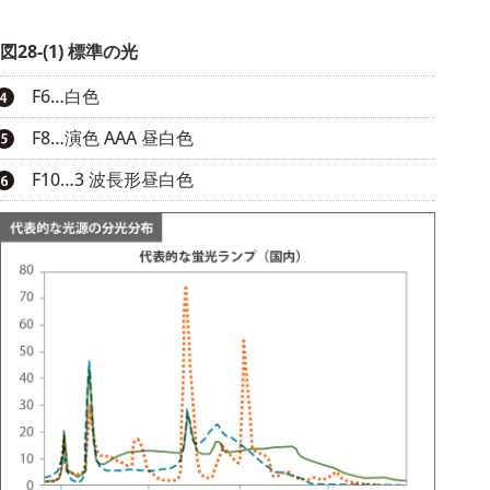
図28-(1) 標準の光
F6…白色
F8…演色 AAA 昼白色
F10…3 波長形昼白色