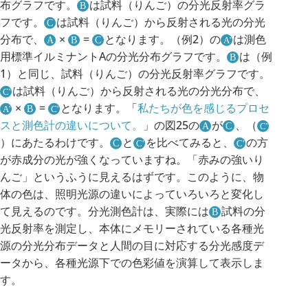
布グラフです。
は試料（りんご）の分光反射率グラ
フです。
は試料（りんご）から反射される光の分光
分布で、
×
=
となります。（例2）の
は測色
用標準イルミナントAの分光分布グラフです。
は（例
1）と同じ、試料（りんご）の分光反射率グラフです。
は試料（りんご）から反射される光の分光分布で、
×
=
となります。「
私たちが色を感じるプロセ
スと測色計の違いについて。
」の図25の
が
、（
）にあたるわけです。
と
を比べてみると、
の方
が赤成分の光が強くなっていますね。「赤みの強いり
んご」というふうに見えるはずです。このように、物
体の色は、照明光源の違いによっていろいろと変化し
て見えるのです。分光測色計は、実際には
試料の分
光反射率を測定し、本体にメモリーされている各種光
源の分光分布データと人間の目に対応する分光感度デ
ータから、各種光源下での色彩値を演算して表示しま
す。