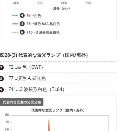
図28-(3) 代表的な蛍光ランプ（国内/海外）
F2…白色（CWF）
F7…演色 A 昼光色
F11…3 波長形白色（TL84）