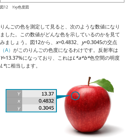
図12
Yxy
色度図
りんごの色を測定して見ると、次のような数値になり
ました。この数値がどんな色を示しているのかを見て
みましょう。図12から、
x
=0.4832、
y
=0.3045の交点
（A）
がこのりんごの色度になるわけです。反射率は
Y
=13.37%になっており、これは
L*a*b*
色空間の明度
L*
に相当します。