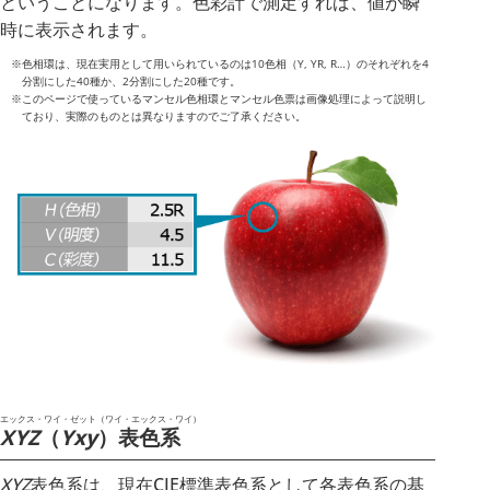
ということになります。色彩計で測定すれば、値が瞬
時に表示されます。
※色相環は、現在実用として用いられているのは10色相（Y, YR, R…）のそれぞれを4
分割にした40種か、2分割にした20種です。
※このページで使っているマンセル色相環とマンセル色票は画像処理によって説明し
ており、実際のものとは異なりますのでご了承ください。
エックス・ワイ・ゼット（ワイ・エックス・ワイ）
XYZ
（
Yxy
）表色系
XYZ
表色系は、現在CIE標準表色系として各表色系の基