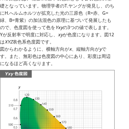
礎となっています。物理学者のT.ヤングが発見し、のち
にH.へルムホルツが拡充した光の三原色（R=赤、G=
緑、B=青紫）の加法混色の原理に基づいて発展したも
ので、色度図を使って色を
Yxy
の3つの値で表します。
Yが反射率で明度に対応し、
xy
が色度になります。図12
は
XYZ
表色系色度図です。
図からわかるように、横軸方向が
x
、縦軸方向が
y
で
す。また、無彩色は色度図の中心にあり、彩度は周辺
になるほど高くなります。