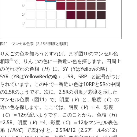
図11 マンセル色票（2.5Rの明度と彩度）
りんごの色を知ろうとすれば、まず図10のマンセル色
※
相環
で、りんごの色に一番近い色を探します。円周上
のそれぞれの色相（
H
）に、5Y（YはYellowの略）、
5YR（YRはYellowRedの略）、5R、5RP…と記号がつけ
られています。この中で一番近い色は10RPと5Rの中間
の2.5Rのようです。次に、2.5Rの明度／彩度を示した
マンセル色票（図11）で、明度（
V
）と、彩度（
C
）の
近い色を探します。ここでは、明度（
V
）＝4、彩度
（
C
）＝12が近いようです。このことから、色相（
H
）
=2.5R、明度（
V
）=4、彩度（
C
）＝12をマンセル表色
系（
HV/C
）で表わすと、2.5R4/12（2.5アール4の12）