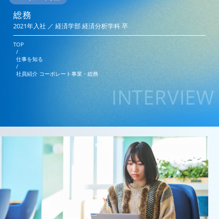
総務
2021年入社 ／ 経済学部 経済分析学科 卒
TOP
/
仕事を知る
/
社員紹介 コーポレート事業・総務
INTERVIEW