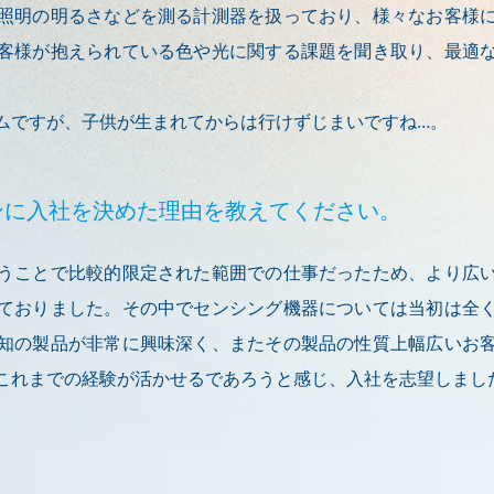
照明の明るさなどを測る計測器を扱っており、様々なお客様
客様が抱えられている色や光に関する課題を聞き取り、最適
ムですが、子供が生まれてからは行けずじまいですね…。
ンに入社を決めた理由を教えてください。
うことで比較的限定された範囲での仕事だったため、より広
ておりました。その中でセンシング機器については当初は全
知の製品が非常に興味深く、またその製品の性質上幅広いお
これまでの経験が活かせるであろうと感じ、入社を志望しまし