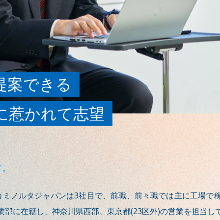
提案できる
に惹かれて志望
す。
カミノルタジャパンは3社目で、前職、前々職では主に工場で
部に在籍し、神奈川県西部、東京都(23区外)の営業を担当し