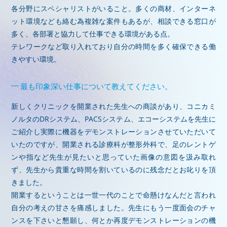
各分野にスペシャリストがいること。多くの商材、インターネ
ット環境なども絡む為複雑な案件もあるが、相談できる窓口が
多く、各部署と協力して仕事できる環境がある点。
テレワークなど取り入れており自分の時間を多く確保できる働
きやすい環境。
最も印象深い仕事について教えてください。
新しくクリニックを開業された先生への商談があり、コニカミ
ノルタのDRシステム、PACSシステム、エコーシステムを先生に
ご紹介し実際に機器をデモンストレーションさせていただいて
いたのですが、開業される診療科が整形外科で、足のレントゲ
ンや指など先生が見たいと思っていた画像の意図を汲み取れ
ず、先生から貴重な時間を割いているのに残念だとお叱りを頂
きました。
開業するということは一世一代のことで命懸けなんだと言われ
自分の考えの甘さを痛感しました。先生にもう一度面会のチャ
ンスを下さいと懇願し、何とか再度デモンストレーションの機