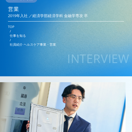
営業
2019年入社 ／経済学部経済学科 金融学専攻 卒
TOP
/
仕事を知る
/
社員紹介 ヘルスケア事業・営業
INTERVIEW