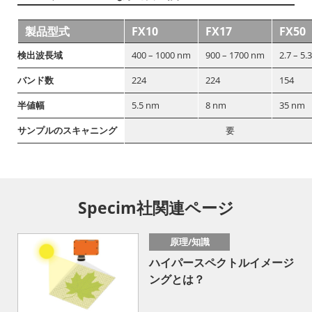
製品型式
FX10
FX17
FX50
検出波長域
400 – 1000 nm
900 – 1700 nm
2.7 – 5.
バンド数
224
224
154
半値幅
5.5 nm
8 nm
35 nm
サンプルのスキャニング
要
Specim社関連ページ
原理/知識
ハイパースペクトルイメージ
ングとは？