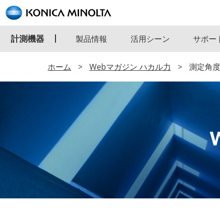
計測機器
製品情報
活用シーン
サポー
ホーム
Webマガジン ハカル力
測定角度