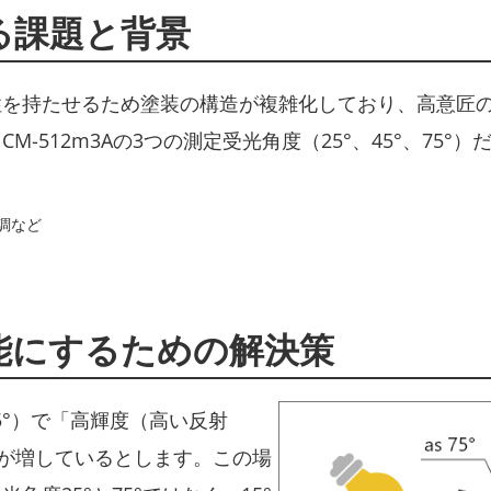
る課題と背景
性を持たせるため塗装の構造が複雑化しており、高意匠
-512m3Aの3つの測定受光角度（25°、45°、75
調など
能にするための解決策
5°）で「高輝度（高い反射
”が増しているとします。この場