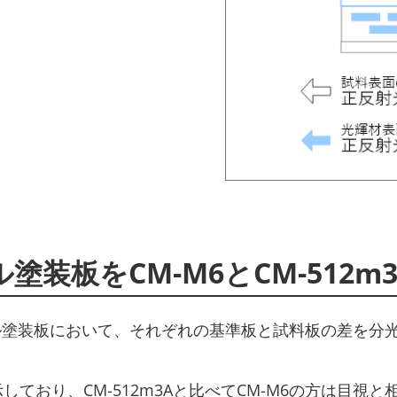
装板をCM-M6とCM-512m
装板において、それぞれの基準板と試料板の差を分光測色計
示しており、CM-512m3Aと比べてCM-M6の方は目