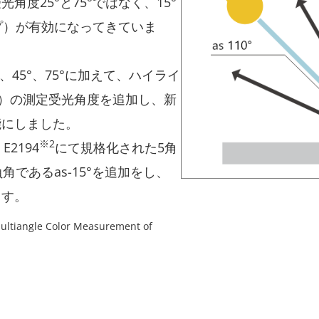
度25°と75°ではなく、15°
ップ）が有効になってきていま
、45°、75°に加えて、ハイライ
10°）の測定受光角度を追加し、新
能にしました。
※2
2194
にて規格化された5角
に加え、負角であるas-15°を追加をし、
ます。
ultiangle Color Measurement of
。