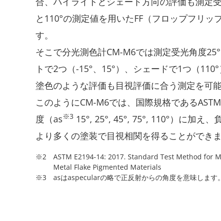
合、ハイライトとシェード方向の評価も測定受光角
と110°の測定値を用いたFF（フロップフリ
す。
そこで分光測色計CM-M6では測定受光角度25°
トで2つ（-15°、15°）、シェードで1つ（1
塗色のような評価も目視評価に合う測定を可
このようにCM-M6では、国際規格であるASTM E
※3
度（as
15°, 25°, 45°, 75°, 110°）
より多くの塗装で目視相関を得ることができ
※2 ASTM E2194-14: 2017. Standard Test Method for M
Metal Flake Pigmented Materials
※3 asはaspecularの略で正反射からの角度を意味します