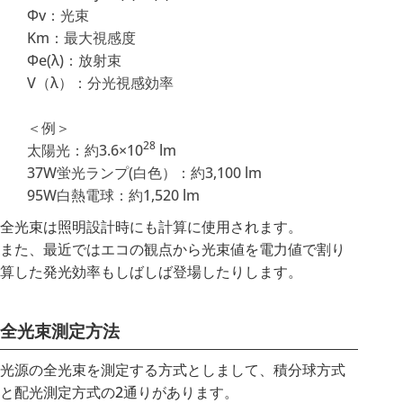
Φv：光束
Km：最大視感度
Φe(λ)：放射束
V（λ）：分光視感効率
＜例＞
28
太陽光：約3.6×10
lm
37W蛍光ランプ(白色）：約3,100 lm
95W白熱電球：約1,520 lm
全光束は照明設計時にも計算に使用されます。
また、最近ではエコの観点から光束値を電力値で割り
算した発光効率もしばしば登場したりします。
全光束測定方法
光源の全光束を測定する方式としまして、積分球方式
と配光測定方式の2通りがあります。