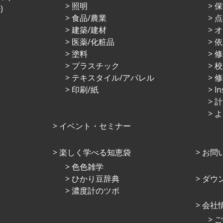
照明
保
)
⾷品/農業
点
建築/建材
オ
医薬/化粧品
依
塗料
プラスチック
校
テキスタイル/アパレル
修
印刷/紙
I
計
よ
イベント・セミナー
楽しく学べる知恵袋
お問
⾊⾊雑学
ひかり⾖辞典
ダウ
濃度計のツボ
会社
ご