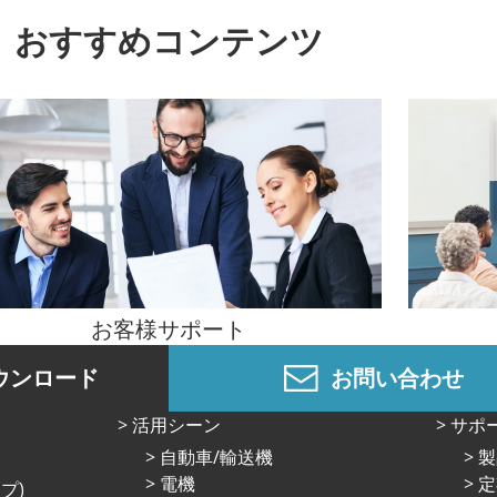
おすすめコンテンツ
お客様サポート
ウンロード
お問い合わせ
活⽤シーン
サポ
⾃動⾞/輸送機
製
電機
定
プ)