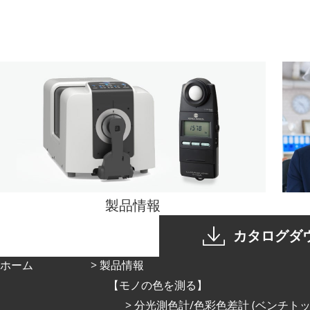
製品情報
カタログダ
ホーム
製品情報
モノの色を測る
分光測色計/色彩色差計 (ベンチトッ