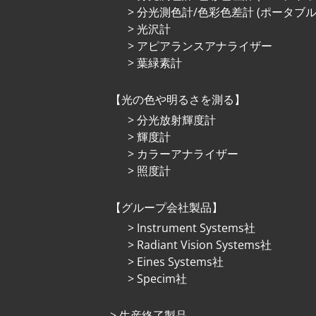
分光測色計/色彩色差計 (ポータブル
光沢計
アピアランスアナライザー
葉緑素計
光の⾊や明るさを測る
分光放射輝度計
輝度計
カラーアナライザー
照度計
グループ会社製品
Instrument Systems社
Radiant Vision Systems社
Eines Systems社
Specim社
⽣産終了製品