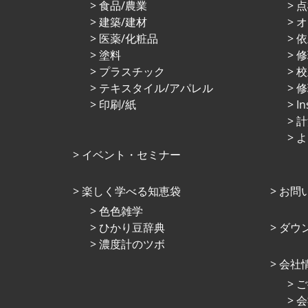
⾷品/農業
点
建築/建材
オ
医薬/化粧品
依
塗料
プラスチック
校
テキスタイル/アパレル
修
印刷/紙
I
計
よ
イベント・セミナー
楽しく学べる知恵袋
お問
⾊⾊雑学
ひかり⾖辞典
ダウ
濃度計のツボ
会社
ご
会