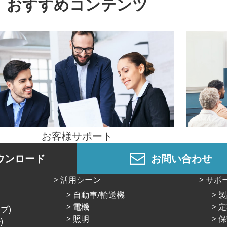
おすすめコンテンツ
お客様サポート
ウンロード
お問い合わせ
活⽤シーン
サポ
⾃動⾞/輸送機
製
電機
定
プ)
照明
保
)