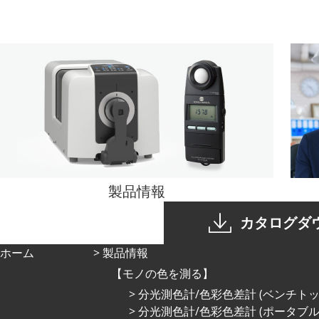
製品情報
カタログダ
ホーム
製品情報
モノの色を測る
分光測色計/色彩色差計 (ベンチトッ
分光測色計/色彩色差計 (ポータブル