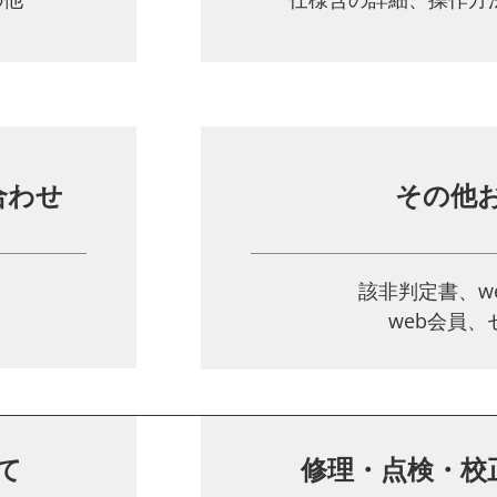
合わせ
その他
該非判定書、w
web会員
て
修理・点検・校