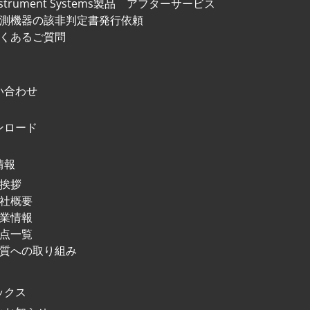
nstrument Systems製品
アフターサービス
測機器の該非判定書発行依頼
くあるご質問
い合わせ
ンロード
情報
挨拶
社概要
業情報
点⼀覧
質への取り組み
ックス