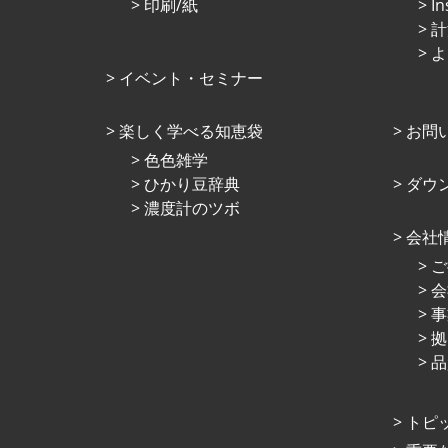
印刷/紙
I
計
よ
イベント・セミナー
楽しく学べる知恵袋
お問
⾊⾊雑学
ひかり⾖辞典
ダウ
濃度計のツボ
会社
ご
会
事
拠
品
トピ