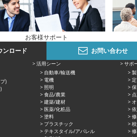
お客様サポート
ウンロード
お問い合わせ
活⽤シーン
サポ
⾃動⾞/輸送機
製
電機
定
プ)
照明
保
)
⾷品/農業
点
建築/建材
オ
医薬/化粧品
依
塗料
プラスチック
校
テキスタイル/アパレル
修