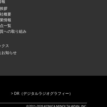
情報
挨拶
社概要
業情報
点⼀覧
質への取り組み
ックス
なお知らせ
DR（デジタルラジオグラフィー）
©2011-
2026
KONICA MINOLTA JAPAN, INC.