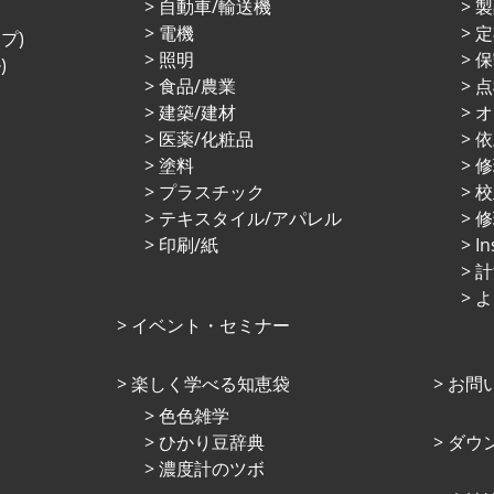
⾃動⾞/輸送機
製
電機
定
プ)
照明
保
)
⾷品/農業
点
建築/建材
オ
医薬/化粧品
依
塗料
プラスチック
校
テキスタイル/アパレル
修
印刷/紙
I
計
よ
イベント・セミナー
楽しく学べる知恵袋
お問
⾊⾊雑学
ひかり⾖辞典
ダウ
濃度計のツボ