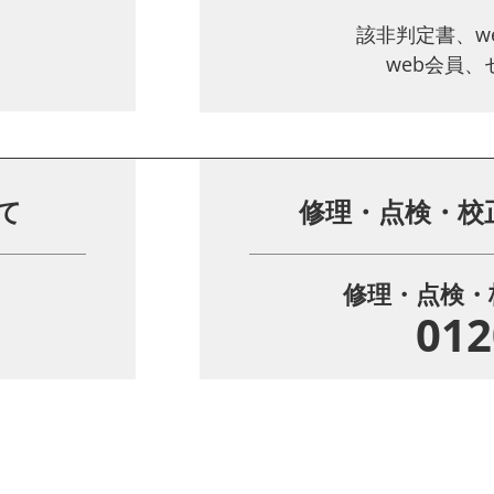
該非判定書、w
web会員
て
修理・点検・校
修理・点検・
012