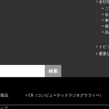
会社
ご
会
事
拠
品
トピ
重要
検索
学製品
CR（コンピューテッドラジオグラフィー）
ップ