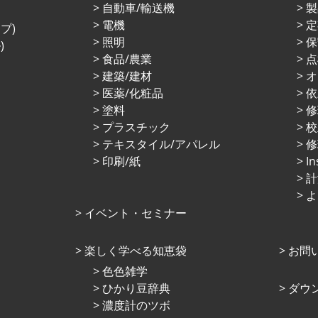
⾃動⾞/輸送機
製
電機
定
プ)
照明
保
)
⾷品/農業
点
建築/建材
オ
医薬/化粧品
依
塗料
プラスチック
校
テキスタイル/アパレル
修
印刷/紙
I
計
よ
イベント・セミナー
楽しく学べる知恵袋
お問
⾊⾊雑学
ひかり⾖辞典
ダウ
濃度計のツボ