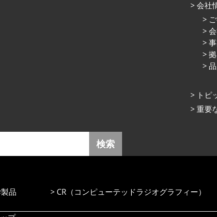
会社
ご
会
事
拠
品
トピ
重要
検索
学製品
CR（コンピューテッドラジオグラフィー）