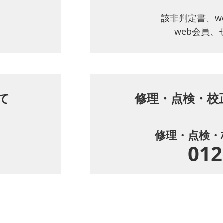
該非判定書、w
web会員
て
修理・点検・校
修理・点検・
012