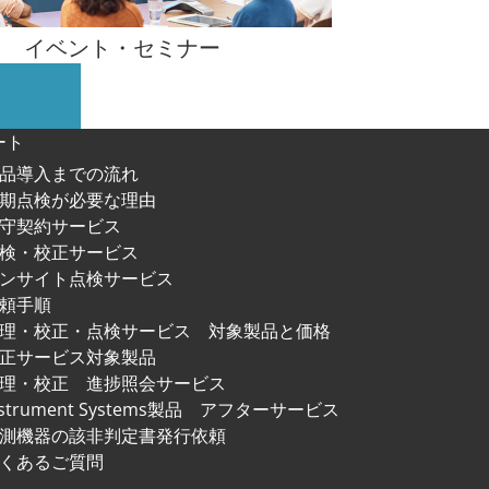
イベント・
セミナー
ート
品導入までの流れ
期点検が必要な理由
守契約サービス
検・校正サービス
ンサイト点検サービス
頼手順
修理・校正・点検サービス
対象製品と価格
正サービス対象製品
理・校正 進捗照会サービス
nstrument Systems製品
アフターサービス
測機器の該非判定書発行依頼
くあるご質問