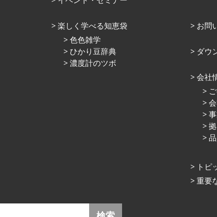
楽しく学べる知恵袋
お問
⾊⾊雑学
ひかり⾖辞典
ダウ
濃度計のツボ
会社
ご
会
事
拠
品
トピ
重要
検索