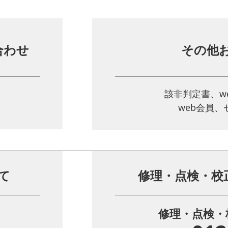
合わせ
その他
該非判定書、w
web会員
て
修理・点検・校
修理・点検・