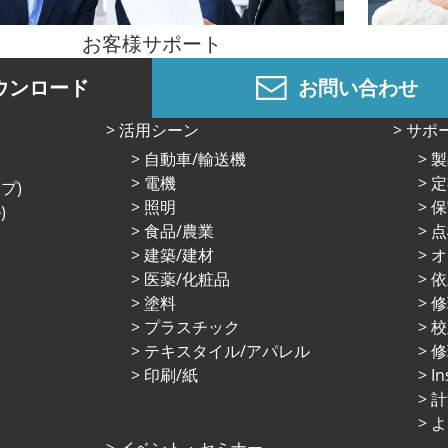
お客様サポート
ウンロード
お問い合わせ
活⽤シーン
サポ
⾃動⾞/輸送機
製
電機
定
プ)
照明
保
)
⾷品/農業
点
建築/建材
オ
医薬/化粧品
依
塗料
プラスチック
校
テキスタイル/アパレル
修
印刷/紙
I
計
よ
イベント・セミナー