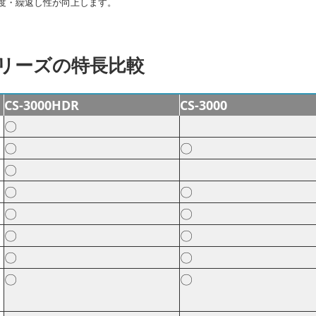
確度・繰返し性が向上します。
リーズの特長比較
CS-3000HDR
CS-3000
〇
〇
〇
〇
〇
〇
〇
〇
〇
〇
〇
〇
〇
〇