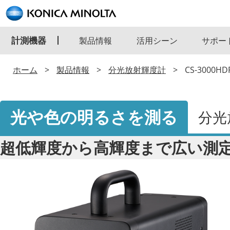
計測機器
製品情報
活用シーン
サポー
ホーム
製品情報
分光放射輝度計
CS-3000HD
光や色の明るさを測る
分光
超低輝度から高輝度まで広い測