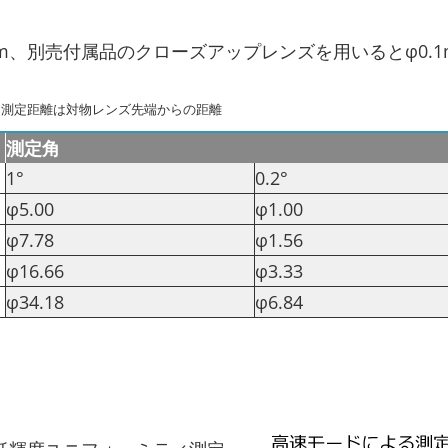
mm、別売付属品のクローズアップレンズを用いるとφ0.
）
測定距離は対物レンズ先端からの距離
測定角
1°
0.2°
φ5.00
φ1.00
φ7.78
φ1.56
φ16.66
φ3.33
φ34.18
φ6.84