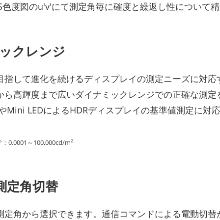
976 UCS色度図のu'v'にて測定角毎に確度と繰返し性につ
ックレンジ
目指して進化を続けるディスプレイの測定ニーズに対応
から高輝度まで広いダイナミックレンジでの正確な測定
LEDやMini LEDによるHDRディスプレイの基準値測定に
2
001～100,000cd/m
 電動測定角切替
測定角から選択できます。通信コマンドによる電動切替