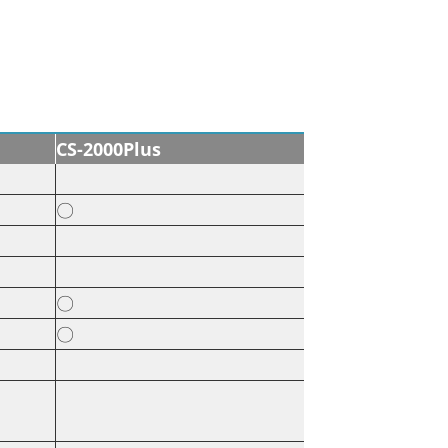
CS-2000Plus
〇
〇
〇