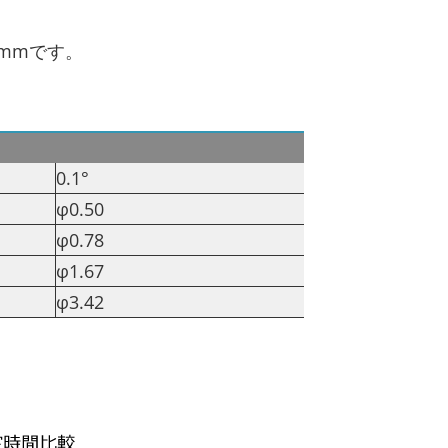
1mmです。
0.1°
φ0.50
φ0.78
φ1.67
φ3.42