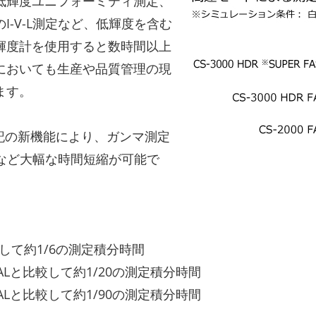
低輝度ユニフォーミティ測定、
I-V-L測定など、低輝度を含む
輝度計を使用すると数時間以上
においても生産や品質管理の現
ます。
0は、下記の新機能により、ガンマ測定
るなど大幅な時間短縮が可能で
較して約1/6の測定積分時間
RMALと比較して約1/20の測定積分時間
RMALと比較して約1/90の測定積分時間