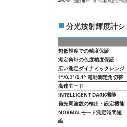
4cd/m
（測定角1°）以下の低輝度での
分光放射輝度計シ
超低輝度での精度保証
測定角毎の色度精度保証
広い測定ダイナミックレンジ
1°/0.2°/0.1° 電動測定角切替
高速モード
INTELLIGENT DARK機能
発光周波数の検出・設定機能
NORMALモード測定時間短
縮