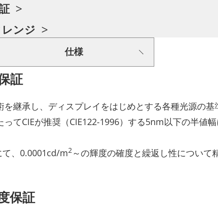
証
クレンジ
仕様
保証
術を継承し、ディスプレイをはじめとする各種光源の基
てCIEが推奨（CIE122-1996）する5nm以下の
2
て、0.0001cd/m
～の輝度の確度と繰返し性について
度保証