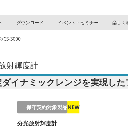
ト
ダウンロード
イベント・セミナー
楽しく
R/CS-3000
放射輝度計
定ダイナミックレンジを実現した
保守契約対象製品
NEW
分光放射輝度計