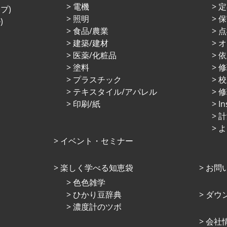
電機
定
プ)
照明
保
)
⾷品/農業
点
建築/建材
オ
医薬/化粧品
依
塗料
プラスチック
校
テキスタイル/アパレル
修
印刷/紙
I
計
よ
イベント・セミナー
楽しく学べる知恵袋
お問
⾊⾊雑学
ひかり⾖辞典
ダウ
濃度計のツボ
会社