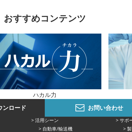
おすすめコンテンツ
ハカル力
ウンロード
お問い合わせ
活⽤シーン
サポ
⾃動⾞/輸送機
製