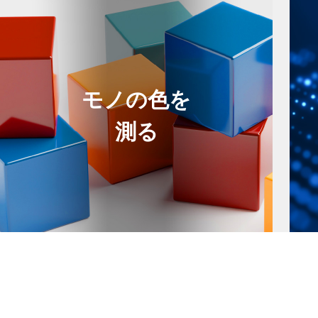
モノの色を
測る