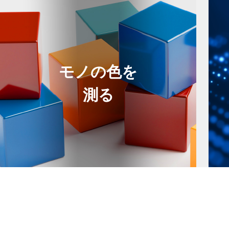
モノの色を
測る