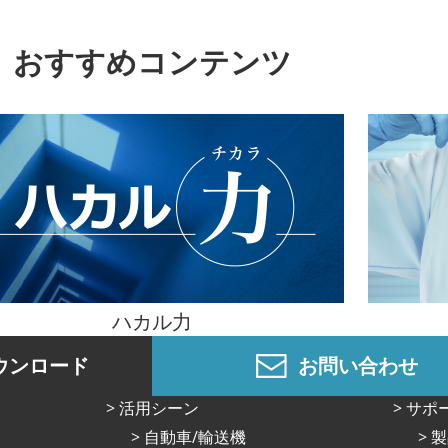
おすすめコンテンツ
ハカル力
ウンロード
お問い合わせ
活⽤シーン
サポ
⾃動⾞/輸送機
製