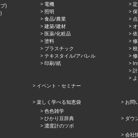
電機
定
プ)
照明
保
)
⾷品/農業
点
建築/建材
オ
医薬/化粧品
依
塗料
プラスチック
校
テキスタイル/アパレル
修
印刷/紙
I
計
よ
イベント・セミナー
楽しく学べる知恵袋
お問
⾊⾊雑学
ひかり⾖辞典
ダウ
濃度計のツボ
会社