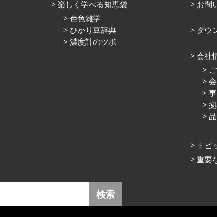
楽しく学べる知恵袋
お問
⾊⾊雑学
ひかり⾖辞典
ダウ
濃度計のツボ
会社
ご
会
事
拠
品
トピ
重要
検索