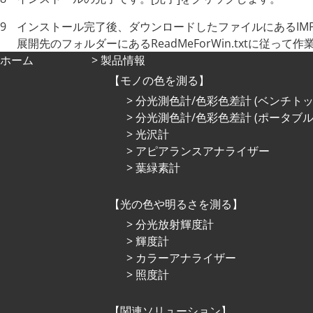
インストール完了後、ダウンロードしたファイルにあるIMPOR
展開先のフォルダーにあるReadMeForWin.txtに従っ
ホーム
製品情報
モノの色を測る
分光測色計/色彩色差計 (ベンチトッ
分光測色計/色彩色差計 (ポータブル
光沢計
アピアランスアナライザー
葉緑素計
光の⾊や明るさを測る
分光放射輝度計
輝度計
カラーアナライザー
照度計
関連ソリューション