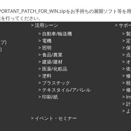
TANT_PATCH_FOR_WIN.zipをお手持ちの展開ソフト
て作業を行ってください。
活⽤シーン
サポ
⾃動⾞/輸送機
製
電機
定
プ)
照明
保
)
⾷品/農業
点
建築/建材
オ
医薬/化粧品
依
塗料
プラスチック
校
テキスタイル/アパレル
修
印刷/紙
I
計
よ
イベント・セミナー