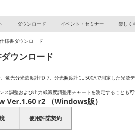
ト
ダウンロード
イベント・セミナー
楽しく
信仕様書ダウンロード
書ダウンロード
、蛍光分光濃度計FD-7、分光照度計CL-500Aで測定した光
ターの濃度バランス調整および出力紙濃度調整用チャートを測定することも
r.1.60 r2 （Windows版）
境
使用許諾契約