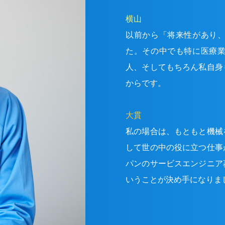
横山
以前から「将来性があり
た。その中でも特に医療
人、そしてもちろん私自身
からです。
大貫
私の場合は、もともと機械
して世の中の役に立つ仕事
パンのサービスエンジニア
いうことが決め手になりま