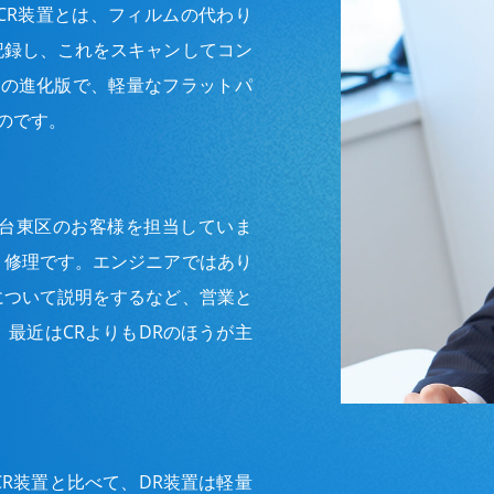
CR装置とは、フィルムの代わり
記録し、これをスキャンしてコン
その進化版で、軽量なフラットパ
のです。
台東区のお客様を担当していま
、修理です。エンジニアではあり
について説明をするなど、営業と
最近はCRよりもDRのほうが主
R装置と比べて、DR装置は軽量