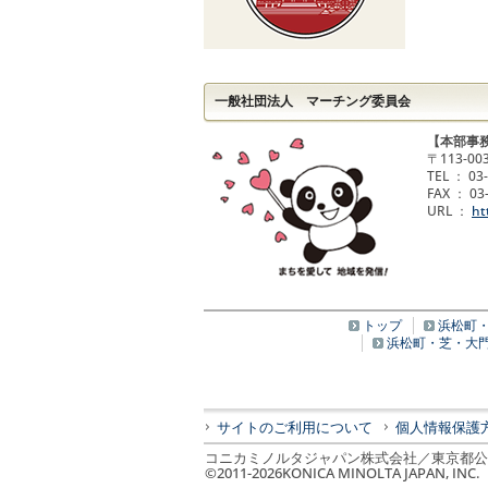
一般社団法人 マーチング委員会
【本部事
〒113-0
TEL ： 03
FAX ： 03
URL ：
ht
トップ
浜松町
浜松町・芝・大
サイトのご利用について
個人情報保護
コニカミノルタジャパン株式会社／東京都公安委員
©2011-
2026
KONICA MINOLTA JAPAN, INC.