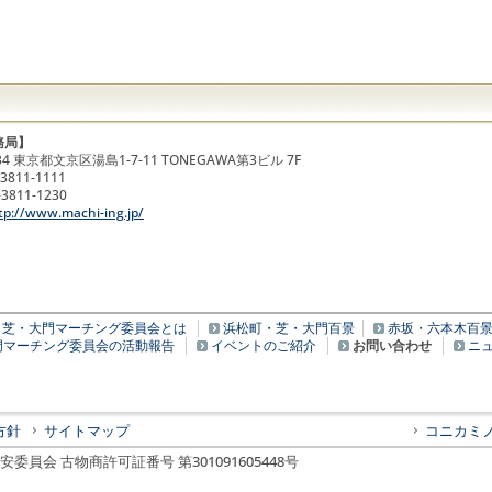
務局】
034 東京都文京区湯島1-7-11 TONEGAWA第3ビル 7F
-3811-1111
-3811-1230
tp://www.machi-ing.jp/
・芝・大門マーチング委員会とは
浜松町・芝・大門百景
赤坂・六本木百
門マーチング委員会の活動報告
イベントのご紹介
お問い合わせ
ニ
方針
サイトマップ
コニカミ
会 古物商許可証番号 第301091605448号