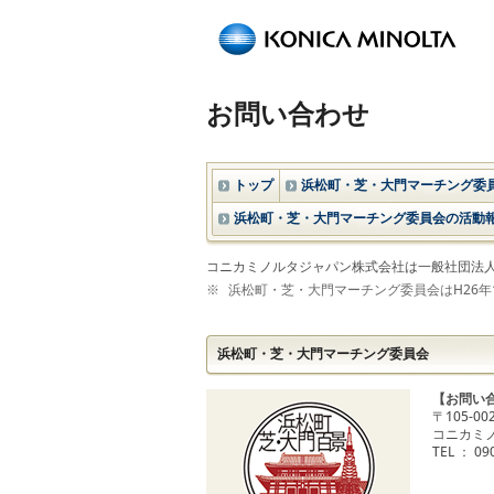
ペ
ー
ジ
内
お問い合わせ
移
動
用
トップ
浜松町・芝・大門マーチング委
の
リ
浜松町・芝・大門マーチング委員会の活動
ン
ク
コニカミノルタジャパン株式会社は一般社団法
で
※
浜松町・芝・大門マーチング委員会はH26年
す
本
文
浜松町・芝・大門マーチング委員会
へ
【お問い
移
〒105-0
動
コニカミ
し
TEL ： 0
ま
す