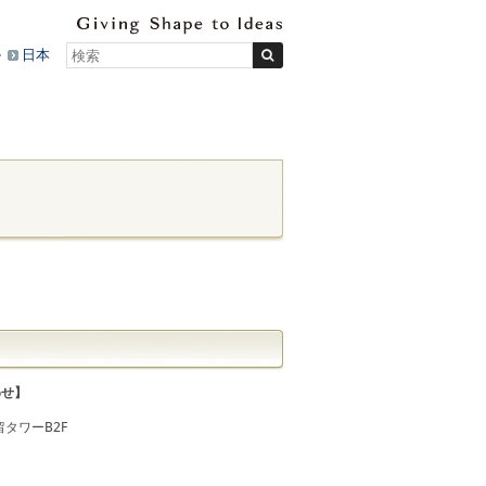
ル
日本
わせ】
汐留タワーB2F