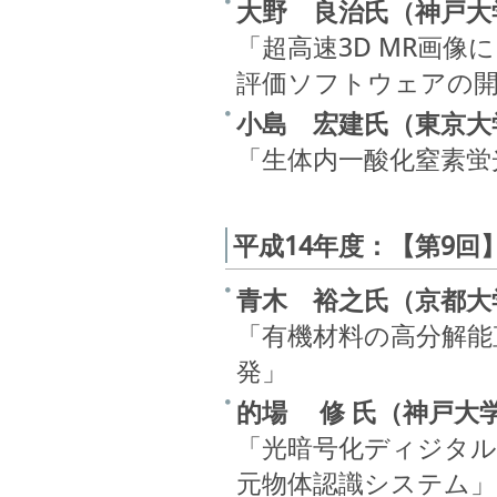
大野 良治氏（神戸大
「超高速3D MR画
評価ソフトウェアの
小島 宏建氏（東京大
「生体内一酸化窒素蛍
平成14年度：【第9回
青木 裕之氏（京都大
「有機材料の高分解能
発」
的場 修 氏（神戸大
「光暗号化ディジタル
元物体認識システム」