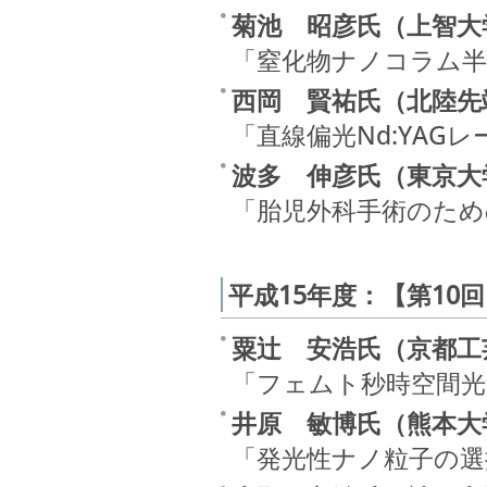
菊池 昭彦氏（上智大
「窒化物ナノコラム半
西岡 賢祐氏（北陸先
「直線偏光Nd:YAG
波多 伸彦氏（東京大
「胎児外科手術のため
平成15年度：【第10
粟辻 安浩氏（京都工
「フェムト秒時空間光
井原 敏博氏（熊本大
「発光性ナノ粒子の選