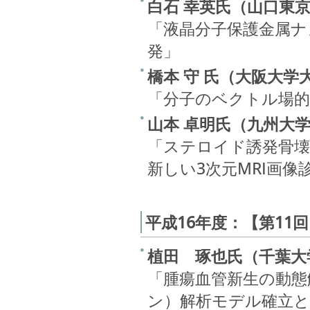
白石 幸英氏（山口東
「液晶分子保護金属ナ
発」
橋本 守 氏（大阪大学
「分子のベクトル場的
山本 卓明氏（九州大学
「ステロイド誘発骨壊
新しい3次元MRI画像
平成16年度：【第11
植田 琢也氏（千葉大
「腫瘍血管新生の動態
ン）解析モデル確立と