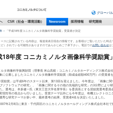
グローバ
へ
CSR（社会・環境活動）
Newsroom
採用情報
研究開発
7年
「平成18年度コニカミノルタ画像科学奨励賞」受賞者が決定
リースに記載されている内容は、報道発表日現在の情報です。お客様がご覧いただいた時点
など）されている可能性がありますのであらかじめご了承下さい。電話での
お問い合わせ
は
成18年度 コニカミノルタ画像科学奨励賞
ルタ画像科学振興財団（理事長 米山高範：コニカミノルタホーディングス株式会
象に公募しましたコニカミノルタ画像科学奨励賞（助成金総額400万円）の受賞者
奨励賞」は平成6年のスタート以来、第13回を迎えました。今年度は、「画像に関
びソフトウェアの研究」、「画像に関するその他の先端的な研究」の3分野により研
た。選考は、本多健一氏（東京工芸大学名誉学長）を委員長とする奨励賞選考委員会
実現性等の視点から行いました。受賞テーマ以外にも今年度は、有機エレクトロニ
優秀な研究テーマが多い中、最終選考の結果、受賞者4名を決定いたしました。
2007年2月8日に東京・千代田区のコニカミノルタホールディングス株式会社本社で