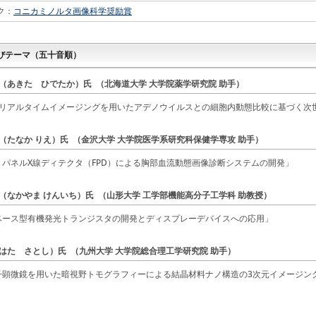
ク：
コニカミノルタ画像科学奨励賞
びテーマ（五十音順）
 （あきた ひでたか）氏 （北海道大学 大学院薬学研究院 助手）
リアルタイムイメージングを用いたアデノウイルスとの細胞内動態比較に基づく次
 （たなか りえ）氏 （金沢大学 大学院医学系研究科保健学専攻 助手）
パネルX線ディテクタ（FPD）による胸部血流動態画像診断システムの開発」
 （なかやま けんいち）氏 （山形大学 工学部機能高分子工学科 助教授）
ース型有機発光トランジスタの開発とディスプレーデバイスへの応用」
（はた さとし）氏 （九州大学 大学院総合理工学研究院 助手）
顕微鏡を用いた暗視野トモグラフィーによる結晶材料ナノ構造の3次元イメージン