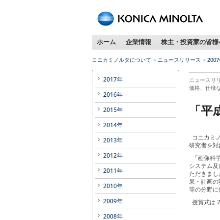
ホーム
企業情報
株主・投資家の皆様
コニカミノルタについて
ニュースリリース
200
2017年
ニュースリ
価格、仕様
2016年
「平
2015年
2014年
コニカミノ
2013年
研究者を対
2012年
「画像科学
システム及
2011年
ただきまし
果・計画の
2010年
等の分野に
2009年
授賞式は 
2008年