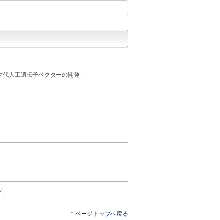
世代人工遺伝子ベクターの開発」
グ」
ページトップへ戻る