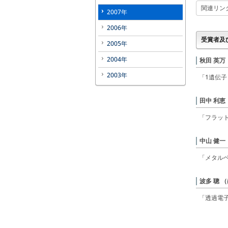
関連リン
2007年
2006年
受賞者及
2005年
2004年
秋田 英万
2003年
「1遺伝子
田中 利恵
「フラット
中山 健一
「メタルベ
波多 聰 
「透過電子