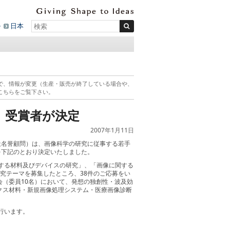
ル
日本
で、情報が変更（生産・販売が終了している場合や、
こちらをご覧下さい。
」受賞者が決定
2007年1月11日
社名誉顧問）は、画像科学の研究に従事する若手
を下記のとおり決定いたしました。
する材料及びデバイスの研究」、「画像に関する
究テーマを募集したところ、38件のご応募をい
（委員10名）において、発想の独創性・波及効
クス材料・新規画像処理システム・医療画像診断
行います。