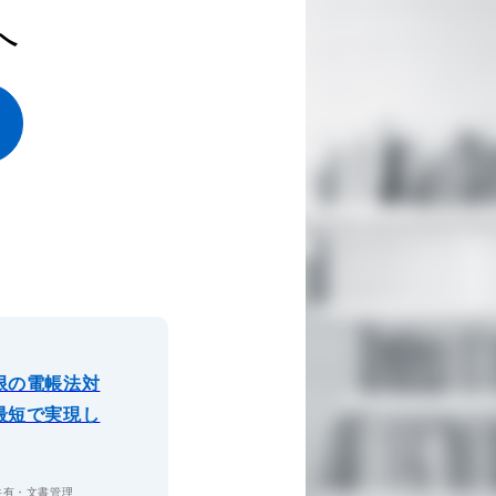
へ
限の電帳法対
最短で実現し
共有・文書管理