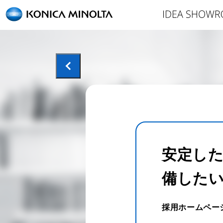
安定し
備した
採用ホームペー