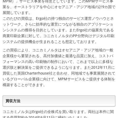
MPM）」サービス事業を得意としています。このMPMサービス事
業を、オーストラリアを中心にオセアニア・アジア地域の計9カ国で
展開しています。
このたびの買収は、Ergo社の持つ独自のサービス運営ノウハウとネ
ットワーク、さらに効率的な運営につながる独自のアプリケーショ
ンシステムの獲得を目的としています。またErgo社の協業先である
商業印刷企業に対して、コニカミノルタのPP分野向けデジタル印刷
システムの提供機会が生まれることも想定しております。
この買収により、コニカミノルタはオセアニア・アジア地域の一般
企業様から要望される、高付加価値と最適な品質に加え、コストパ
フォーマンスの高い印刷物の制作において、これまで以上に多様な
選択肢と解決策をご提供できるようになります。また2012年11月に
買収した英国Charterhouse社と合わせ、同地域でも事業展開されて
いるグローバル企業様に向けて、MPMサービスをご提供する体制を
構築することができます。
買収方法
コニカミノルタはErgo社の全株式を買い取ります。両社は本件に関
する売買契約を2014年6月11日に締結いたしました。