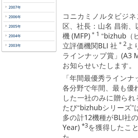
2007年
コニカミノルタビジネ
2006年
区、社長：山名 昌衛
2005年
＊1
機 (MFP)
bizhu
“
2004年
＊2
立評価機関BLI 社
より
2003年
ラインナップ賞」(A3 MF
お知らせいたします。
「年間最優秀ラインナ
各分野で年間、最も優
した一社のみに贈られ
たび
bizhubシリーズ
“
”
多の計12機種がBLI社の「
*3
Year)
を獲得したこ
た。