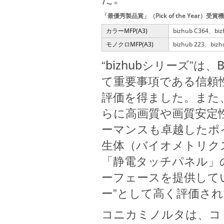
「最優秀製品賞」（Pick of the Year）受賞
カラーMFP(A3)
bizhub C364、bi
モノクロMFP(A3)
bizhub 223、bizh
bizhubシリーズ
は、
“
”
て重要事項である信頼
評価を得ました。また
らに高画質や画質安定
ーマンスも卓越したポ
生体（バイオメトリク
「静電タッチパネル」
ーフェースを提供して
ー
として高く評価され
”
コニカミノルタは、コミュ