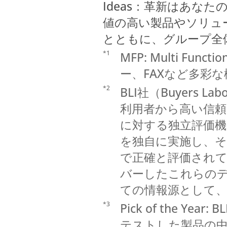
Ideas：革新はあな
値の高い製品やソリュ
とともに、グループ全
*1
MFP: Multi Fun
ー、FAXなど多彩
*2
BLI社（Buyers 
利用者から高い信
に対する独立評価機
を独自に実施し、
で正確と評価されて
バーしたこれらのデ
ての情報源として、
*3
Pick of the 
テストした製品の