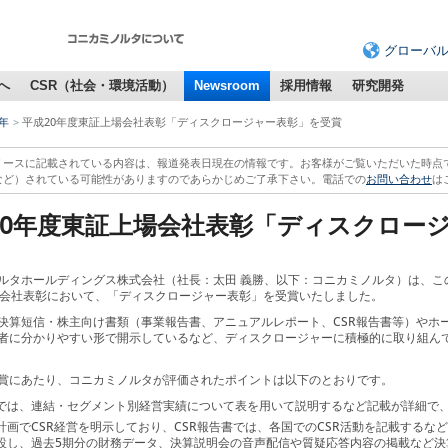
グローバ
へ
CSR（社会・環境活動）
Newsroom
採用情報
研究開発
9年
平成20年度東証上場会社表彰「ディスクロージャー表彰」を受賞
リースに記載されている内容は、報道発表日現在の情報です。お客様がご覧いただいた時点
など）されている可能性がありますのであらかじめご了承下さい。電話での
お問い合わせ
は
20年度東証上場会社表彰「ディスクロー
ルタホールディングス株式会社（社長：太田 義勝、以下：コニカミノルタ）は、こ
場会社表彰において、「ディスクロージャー表彰」を受賞いたしました。
決算短信・株主向け書類（事業報告書、アニュアルレポート、CSR報告書等）やホ
者に分かりやすい形で開示しているなど、ディスクロージャーに積極的に取り組ん
賞にあたり、コニカミノルタが評価されたポイントは以下のとおりです。
では、連結・セグメント別経営実績について表を用いて説明するなど記載が詳細で
計画でCSR経営を明示しており、CSR報告書では、各国でのCSR活動を記載する
設し、過去5期分の財務データ、決算説明会の音声配信や質疑応答内容の掲載など決