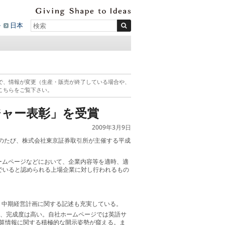
ル
日本
で、情報が変更（生産・販売が終了している場合や、
こちらをご覧下さい。
ジャー表彰」を受賞
2009年3月9日
のたび、株式会社東京証券取引所が主催する平成
ームページなどにおいて、企業内容等を適時、適
でいると認められる上場企業に対し行われるもの
、中期経営計画に関する記述も充実している。
など、完成度は高い。自社ホームページでは英語サ
算情報に関する積極的な開示姿勢が窺える。ま