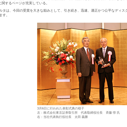
Rに関するページが充実している。
ルタは、今回の受賞を大きな励みとして、引き続き、迅速、適正かつ公平なディス
ます。
3月6日に行われた表彰式典の様子
左：株式会社東京証券取引所 代表取締役社長 斉藤 惇 氏
右：当社代表執行役社長 太田 義勝