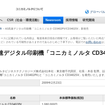
グローバ
へ
CSR（社会・環境活動）
Newsroom
採用情報
研究開発
9年
A3高速デジタル印刷機「コニカミノルタ CD3402PV/CD3402SV」新発売
リースに記載されている内容は、報道発表日現在の情報です。お客様がご覧いただいた時点
など）されている可能性がありますのであらかじめご了承下さい。電話での
お問い合わせ
は
速デジタル印刷機「コニカミノルタ CD3402
ルタビジネステクノロジーズ株式会社(本社：東京都千代田区、社長：木谷 彰男、以下コ
｢コニカミノルタ CD3402PV｣と「コニカミノルタ CD3402SV」を発売いたします
2009年2月23日
名称
本体標準価格(税別)
ルタ CD3402PV
1,080,000円