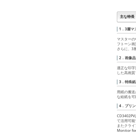
主な特長
1．3層
マスターの
フトーン画
さらに、3
2．画像
適正な印字
した高画質
3．特殊
用紙の搬送
な給紙を可
4．プリン
CD3402
て活用可能
またクライア
Monito