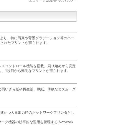
エコマーク認定番号05133011
により、特に写真や背景グラデーション等のハー
消されたプリントが得られます。
レスコントロール機能を搭載。刷り始めから安定
も、1枚目から鮮明なプリントが得られます。
の弱いざら紙や再生紙、厚紙、薄紙などスムーズ
ので、高速かつ大量出力時のネットワークプリンタとし
ットワーク機器の効率的な運用を管理する Network