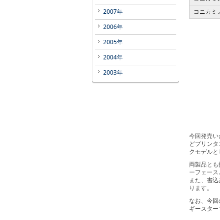
2007年
コニカミノ
2006年
2005年
2004年
2003年
今回発売い
どプリンタ
クモデルと
両製品とも
ーフェース
また、書込
ります。
なお、今回
ギースター