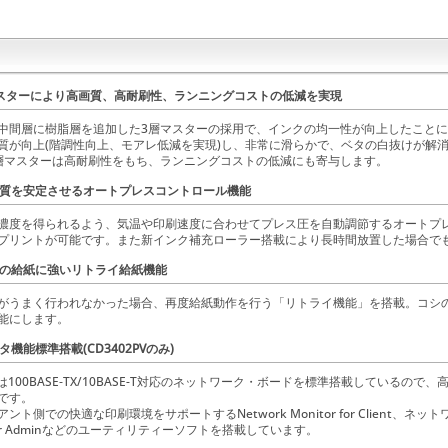
マスターにより高画質、高耐刷性、ランニングコストの低減を実現
中間層に樹脂層を追加した3層マスターの採用で、インクの均一性が向上したこと
質が向上(階調性向上、モアレ低減を実現)し、非常に滑らかで、ベタの白抜けが解
層マスターは高耐刷性をもち、ランニングコストの低減にも寄与します。
品質を安定させるオートプレスコントロール機能
濃度を得られるよう、気温や印刷速度に合わせてプレス圧を自動調節するオートプ
プリントが可能です。また新インク補充ローラー搭載により長時間放置した場合で
紙の給紙に強いリトライ給紙機能
がうまく行われなかった場合、再度給紙動作を行う「リトライ機能」を搭載。コシ
能にします。
タ機能標準搭載(CD3402PVのみ)
PVは100BASE‐TX/10BASE-T対応のネットワーク・ボードを標準搭載している
です。
ント側での快適な印刷環境をサポートするNetwork Monitor for Client、ネ
r for Adminなどのユーティリティーソフトを搭載しています。