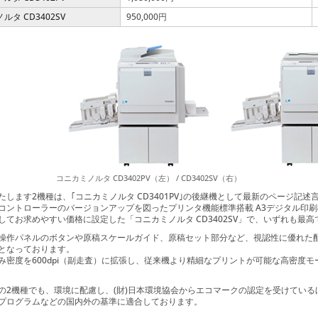
ルタ CD3402SV
950,000円
コニカミノルタ CD3402PV（左） / CD3402SV（右）
たします2機種は、｢コニカミノルタ CD3401PV｣の後継機として最新のページ記
コントローラーのバージョンアップを図ったプリンタ機能標準搭載 A3デジタル印刷機「
してお求めやすい価格に設定した「コニカミノルタ CD3402SV」で、いずれも最高
操作パネルのボタンや原稿スケールガイド、原稿セット部分など、視認性に優れた
となっております。
み密度を600dpi（副走査）に拡張し、従来機より精細なプリントが可能な高密度
の2機種でも、環境に配慮し、(財)日本環境協会からエコマークの認定を受けている
プログラムなどの国内外の基準に適合しております。