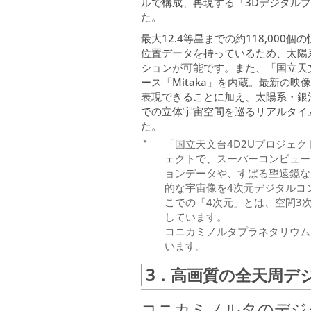
ルで構成、再現する「3Dデジタル
た。
最大12.4等星までの約118,00
位置データを持っているため、太陽
ションが可能です。また、「国立天文
ース「Mitaka」を内蔵。最新の
表現できることに加え、太陽系・銀
での立体宇宙空間を巡るリアルタイ
た。
＊
「国立天文台4D2Uプロジェク
ェクトで、スーパーコンピュー
ョンデータや、すばる望遠鏡な
的な宇宙像を4次元デジタルコ
こでの「4次元」とは、空間3
しています。
コニカミノルタプラネタリウム
います。
3．高画質の全天周デ
コニカミノルタのデジ