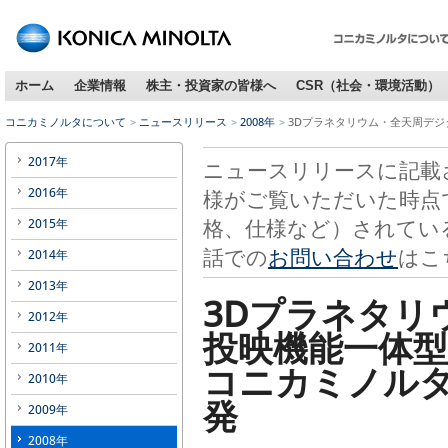
ホーム
企業情報
株主・投資家の皆様へ
CSR（社会・環境活動）
コニカミノルタについて
ニュースリリース
2008年
3Dプラネタリウム・全天周デジタル
2017年
ニュースリリースに記載
2016年
様がご覧いただいた時点
格、仕様など）されてい
2015年
話での
お問い合わせ
はこ
2014年
2013年
3Dプラネタリ
2012年
投映機能一体
2011年
コニカミノルタ 「
2010年
発
2009年
2008年