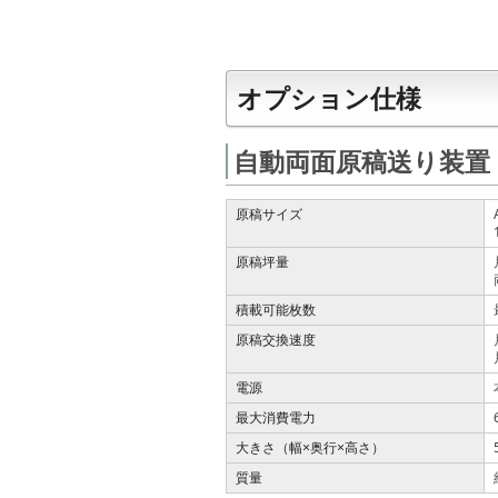
オプション仕様
自動両面原稿送り装置 D
原稿サイズ
原稿坪量
積載可能枚数
原稿交換速度
電源
最大消費電力
大きさ（幅
奥行
高さ）
×
×
質量