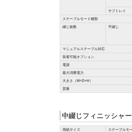
サブトレイ
ステープルモード種類
綴じ枚数
平綴じ
マニュアルステープル対応
装着可能オプション
電源
最大消費電力
大きさ（W
D
H）
×
×
質量
中綴じフィニッシャー F
用紙サイズ
ステープルモ