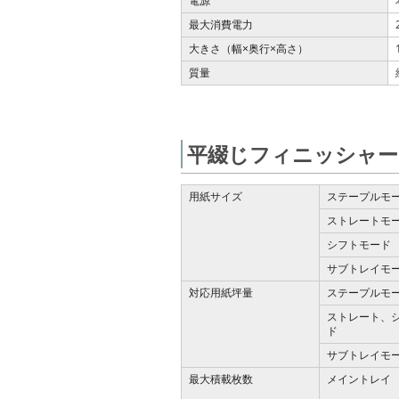
電源
最大消費電力
大きさ（幅
奥行
高さ）
×
×
質量
平綴じフィニッシャー F
用紙サイズ
ステープルモ
ストレートモ
シフトモード
サブトレイモ
対応用紙坪量
ステープルモ
ストレート、
ド
サブトレイモ
最大積載枚数
メイントレイ