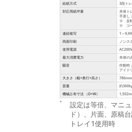
給紙方式
3段トレ
対応用紙坪量
本体トレ
手差し：
※ 反転
※ コ
連続複写
1～9,9
両面印刷
ノンス
使用電源
AC200
最大消費電力
本体のみ
騒音
作動時：
アイドリ
大きさ（幅
奥行
高さ）
786mm
×
×
質量
約360
機械占有寸法 （D
W）
1,502
×
*
設定は等倍、マニュ
ド）、片面、原稿台
トレイ1使用時