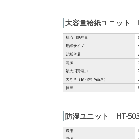
大容量給紙ユニット LU
対応用紙坪量
用紙サイズ
給紙容量
電源
最大消費電力
大きさ（幅
奥行
高さ）
×
×
質量
防湿ユニット HT-50
適用