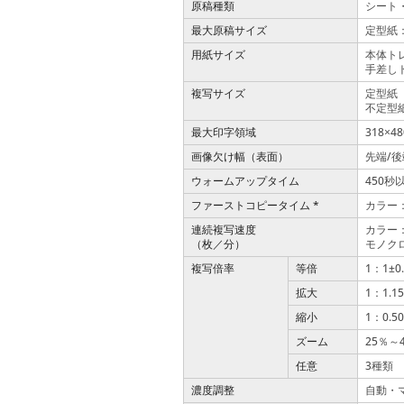
原稿種類
シート
最大原稿サイズ
定型紙
用紙サイズ
本体トレ
手差しト
複写サイズ
定型紙
不定型紙
最大印字領域
318
4
×
画像欠け幅（表面）
先端/
ウォームアップタイム
450秒
ファーストコピータイム *
カラー：
連続複写速度
カラー：
（枚／分）
モノクロ
複写倍率
等倍
1：1±0
拡大
1：1.154
縮小
1：0.500
ズーム
25％～
任意
3種類
濃度調整
自動・