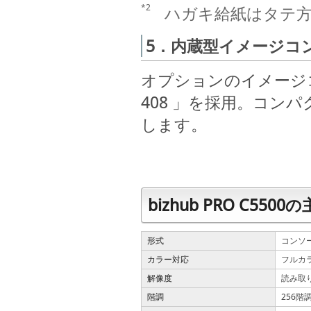
*2
ハガキ給紙はタテ
5．内蔵型イメージコ
オプションのイメージコ
408 」を採用。コン
します。
bizhub PRO C550
形式
コンソ
カラー対応
フルカ
解像度
読み取り
階調
256階