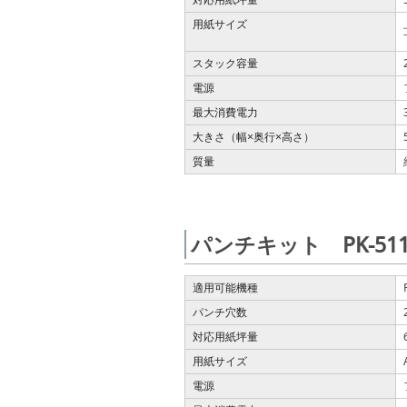
用紙サイズ
スタック容量
電源
最大消費電力
大きさ（幅
奥行
高さ）
×
×
質量
パンチキット PK-51
適用可能機種
パンチ穴数
対応用紙坪量
用紙サイズ
電源