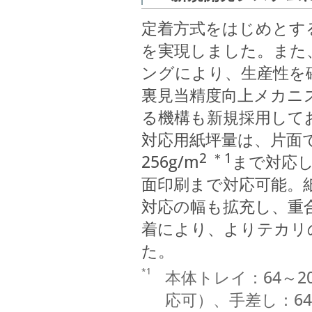
定着方式をはじめとす
を実現しました。また
ングにより、生産性を
裏見当精度向上メカニ
る機構も新規採用して
対応用紙坪量は、片面で6
2
＊1
256g/m
まで対応
面印刷まで対応可能。
対応の幅も拡充し、重
着により、よりテカリ
た。
*1
本体トレイ：64～20
応可）、手差し：64～