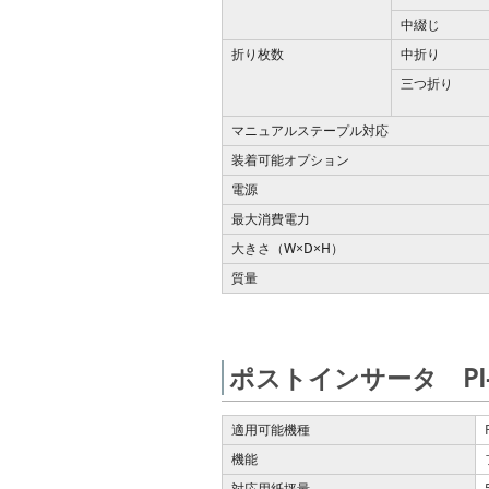
中綴じ
折り枚数
中折り
三つ折り
マニュアルステープル対応
装着可能オプション
電源
最大消費電力
大きさ（W
D
H）
×
×
質量
ポストインサータ PI-
適用可能機種
機能
対応用紙坪量