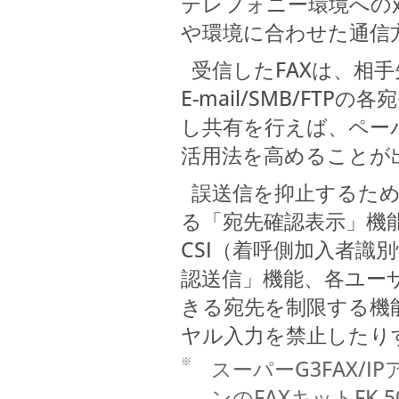
テレフォニー環境への対
や環境に合わせた通信
受信したFAXは、相手
E-mail/SMB/F
し共有を行えば、ペー
活用法を高めることが
誤送信を抑止するため
る「宛先確認表示」機
CSI（着呼側加入者識
認送信」機能、各ユー
きる宛先を制限する機
ヤル入力を禁止したり
※
スーパーG3FAX/I
ンのFAXキットFK