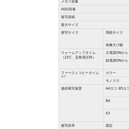
メモリ容量
HDD容量
複写原稿
最大サイズ
複写サイズ
用紙サイズ
画像欠け幅
ウォームアップタイム
主電源ONから
（23℃、定格電圧時）
副電源ONから
ファーストコピータイム
カラー
※1
モノクロ
連続複写速度
A4ヨコ･B5ヨ
B4
A3
複写倍率
固定