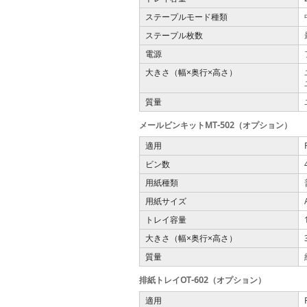
ステープルモード種類
ステープル枚数
電源
大きさ（幅
奥行
高さ）
×
×
質量
メールビンキットMT-502（オプション）
適用
ビン数
用紙種類
用紙サイズ
トレイ容量
大きさ（幅
奥行
高さ）
×
×
質量
排紙トレイOT-602（オプション）
適用