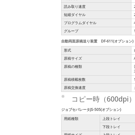
読み取り速度
短縮ダイヤル
プログラムダイヤル
グループ
自動両面原稿送り装置 DF-611(オプション)
形式
原稿サイズ
原稿の種類
原稿積載枚数
原稿交換速度
※
コピー時（600dpi
ジョブセパレータJS-505(オプション)
用紙種類
上段トレイ
下段トレイ
用紙サイズ
上段トレイ