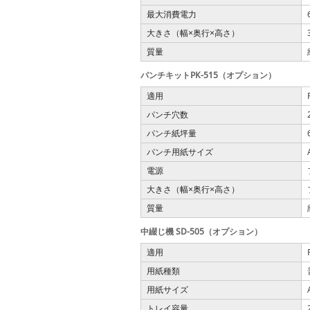
最大消費電力
大きさ（幅
奥行
高さ）
×
×
質量
パンチキットPK-515（オプション）
適用
パンチ穴数
パンチ紙坪量
パンチ用紙サイズ
電源
大きさ（幅
奥行
高さ）
×
×
質量
中綴じ機 SD-505（オプション）
適用
用紙種類
用紙サイズ
トレイ容量