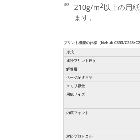
2
※2
210g/m
以上の用
ます。
プリント機能の仕様（bizhub C353/C253/C
形式
連続プリント速度
解像度
ページ記述言語
メモリ容量
用紙サイズ
内蔵フォント
対応プロトコル