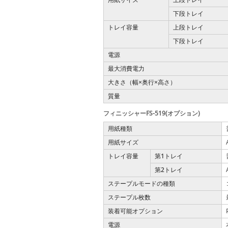
下段トレイ
トレイ容量
上段トレイ
下段トレイ
電源
最大消費電力
大きさ（幅
奥行
高さ）
×
×
質量
フィニッシャーFS-519(オプション)
用紙種類
用紙サイズ
トレイ容量
第1トレイ
第2トレイ
ステープルモードの種類
ステープル枚数
装着可能オプション
電源