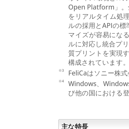
Open Platf
をリアルタイム処理する
ルの採用とAPIの
マイズが容易になる「b
ルに対応し統合プ
質プリントを実現する「
構成されています
※3
FeliCaはソニー
※4
Windows、Window
び他の国における
主な特長