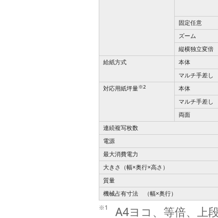
固定任意
ズーム
縦横独立変倍
給紙方式
本体
マルチ手差し
※2
対応用紙坪量
本体
マルチ手差し
両面
連続複写枚数
電源
最大消費電力
大きさ（幅
奥行
高さ）
×
×
質量
機械占有寸法 （幅
奥行）
×
※1
A4ヨコ、等倍、上