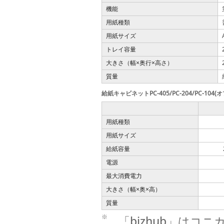
機能
用紙種類
用紙サイズ
トレイ容量
大きさ（幅
奥行
高さ）
×
×
質量
給紙キャビネットPC-405/PC-204/PC-104(
用紙種類
用紙サイズ
給紙容量
電源
最大消費電力
大きさ（幅
奥
高）
×
×
質量
※
「bizhub」は