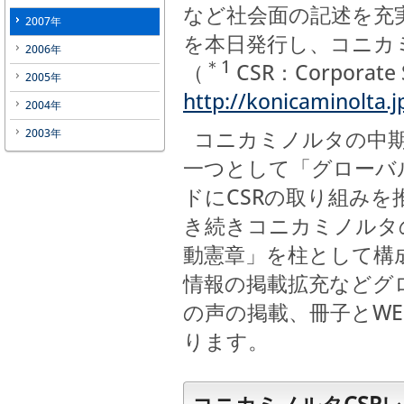
など社会面の記述を充実
2007年
を本日発行し、コニカ
2006年
＊1
（
CSR：Corporate
2005年
http://konicaminolta.j
2004年
コニカミノルタの中期
2003年
一つとして「グローバ
ドにCSRの取り組みを
き続きコニカミノルタ
動憲章」を柱として構
情報の掲載拡充などグ
の声の掲載、冊子とW
ります。