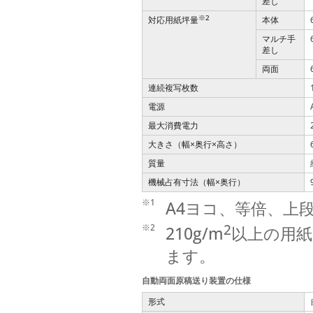
差し
※2
対応用紙坪量
本体
マルチ手
差し
両面
連続複写枚数
電源
最大消費電力
大きさ（幅
奥行
高さ）
×
×
質量
機械占有寸法（幅
奥行）
×
※1
A4ヨコ、等倍、上
2
※2
210g/m
以上の用
ます。
自動両面原稿送り装置の仕様
形式