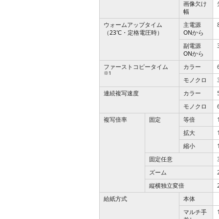
画像欠け
幅
ウォームアップタイム
主電源
（23℃・定格電圧時）
ONから
副電源
ONから
ファーストコピータイム
カラー
※1
モノクロ
連続複写速度
カラー
モノクロ
複写倍率
固定
等倍
拡大
縮小
固定任意
ズーム
縦横独立変倍
給紙方式
本体
マルチ手