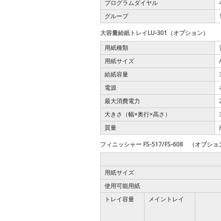
プログラムダイヤル
グループ
大容量給紙トレイLU-301（オプション）
用紙種類
用紙サイズ
給紙容量
電源
最大消費電力
大きさ（幅
奥行
高さ）
×
×
質量
フィニッシャー FS-517/FS-608 （オプシ
用紙サイズ
使用可能用紙
トレイ容量
メイントレイ