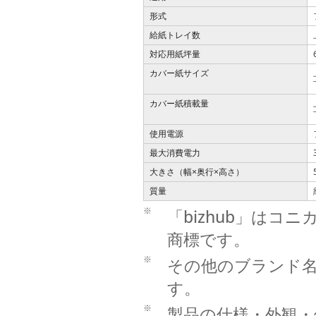
形式
給紙トレイ数
対応用紙坪量
カバー紙サイズ
カバー紙積載量
使用電源
最大消費電力
大きさ（幅
奥行
高さ）
×
×
質量
※
「bizhub」は
商標です。
※
その他のブランド
す。
※
製品の仕様・外観・