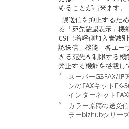
めることが出来ます。
誤送信を抑止するため
る「宛先確認表示」機
CSI（着呼側加入者識
認送信」機能、各ユー
きる宛先を制限する機
禁止する機能を搭載し
※
スーパーG3FAX/I
ンのFAXキットFK-
インターネットFA
※
カラー原稿の送受信は、
ラーbizhubシリ