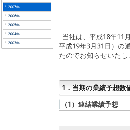
2007年
2006年
2005年
2004年
当社は、平成18年11月
2003年
平成19年3月31日）
たのでお知らせいたし
1．当期の業績予想数値の
（1）連結業績予想