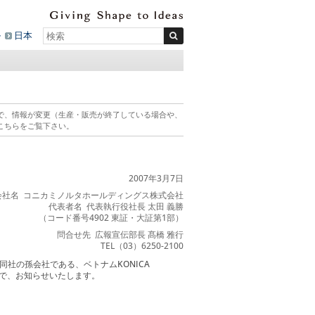
ル
日本
で、情報が変更（生産・販売が終了している場合や、
こちらをご覧下さい。
2007年3月7日
会社名 コニカミノルタホールディングス株式会社
代表者名 代表執行役社長 太田 義勝
（コード番号4902 東証・大証第1部）
問合せ先 広報宣伝部長 髙橋 雅行
TEL（03）6250-2100
社の孫会社である、ベトナムKONICA
したので、お知らせいたします。