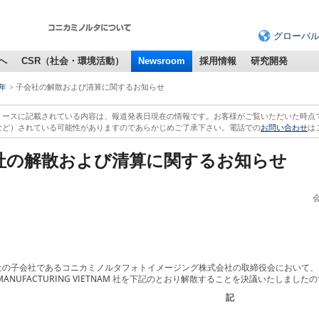
グローバ
へ
CSR（社会・環境活動）
Newsroom
採用情報
研究開発
7年
子会社の解散および清算に関するお知らせ
リースに記載されている内容は、報道発表日現在の情報です。お客様がご覧いただいた時点
など）されている可能性がありますのであらかじめご了承下さい。電話での
お問い合わせ
は
社の解散および清算に関するお知らせ
の子会社であるコニカミノルタフォトイメージング株式会社の取締役会において、同
A MANUFACTURING VIETNAM 社を下記のとおり解散することを決議いたしま
記