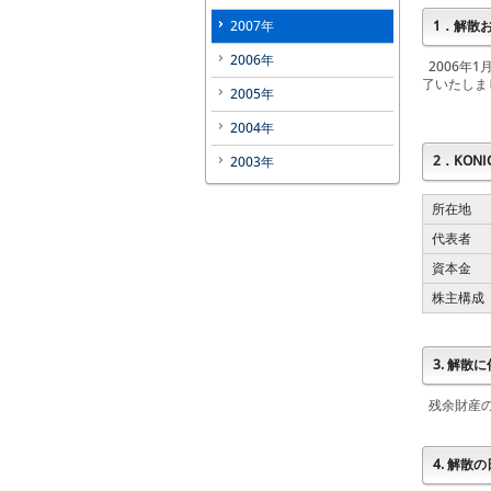
2007年
1．解散
2006年
2006年
了いたしま
2005年
2004年
2．KONIC
2003年
所在地
代表者
資本金
株主構成
3. 解散
残余財産の
4. 解散